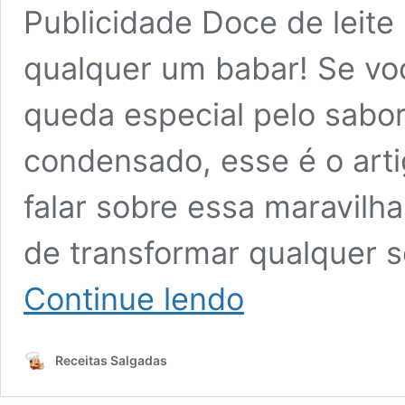
Publicidade Doce de leite
qualquer um babar! Se vo
queda especial pelo sabor i
condensado, esse é o arti
falar sobre essa maravilh
de transformar qualquer 
Como
Continue lendo
fazer
Doce
de
Receitas Salgadas
Leite
pingado
fica