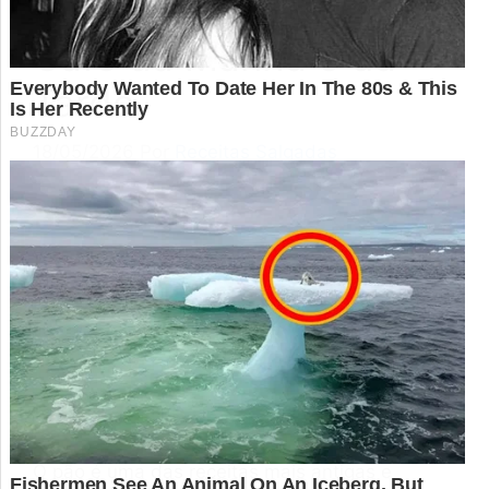
Fazem Sucesso no
Café da Manhã e da
Tarde
18/05/2026
Por
Receitas Salgadas
O pão é uma das receitas mais antigas e