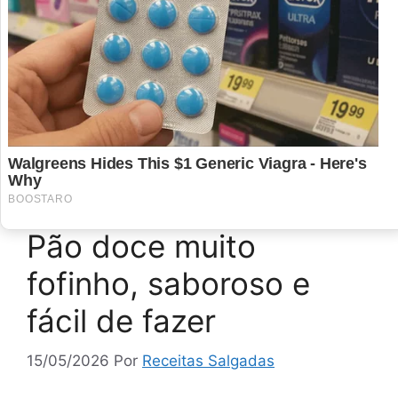
esse pão é ideal para o café da manhã ou
lanche da tarde. Aprenda como preparar essa
maravilha com nosso passo …
Ler mais
Categorias
Pães
Deixe um comentário
Pão doce muito
fofinho, saboroso e
fácil de fazer
15/05/2026
Por
Receitas Salgadas