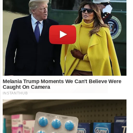
15/05/2026
Por
Receitas Salgadas
Se você está procurando uma receita de pão
que derreta na boca e traga sorrisos à mesa, o
pão de leite Ninho é a escolha perfeita. Com
uma textura macia e um sabor inconfundível,