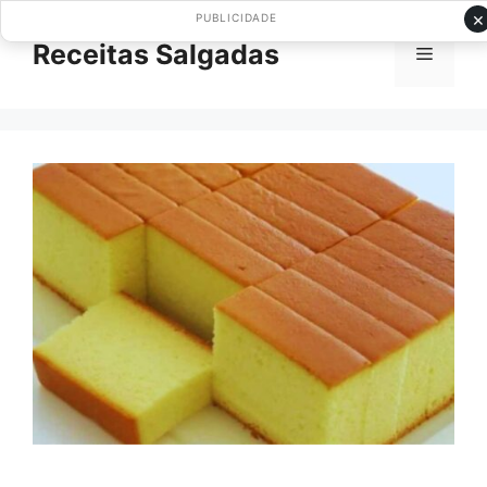
Pular
×
PUBLICIDADE
para
Receitas Salgadas
Menu
o
conteúdo