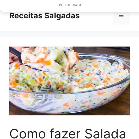
Pular
PUBLICIDADE
para
Receitas Salgadas
Menu
o
conteúdo
Como fazer Salada