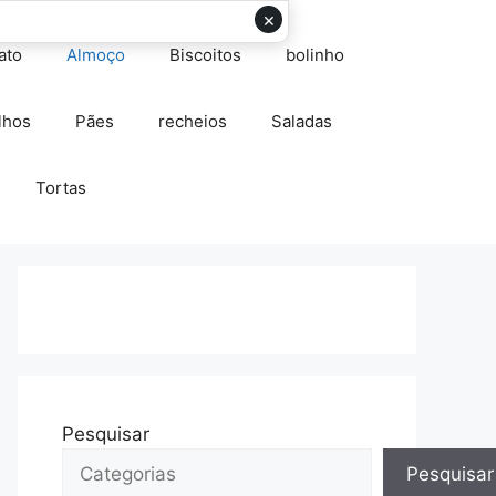
×
ato
Almoço
Biscoitos
bolinho
lhos
Pães
recheios
Saladas
Tortas
Pesquisar
Pesquisar