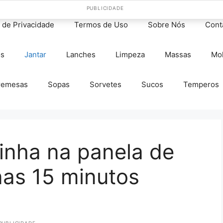
PUBLICIDADE
s de Privacidade
Termos de Uso
Sobre Nós
Cont
os
Jantar
Lanches
Limpeza
Massas
Mo
remesas
Sopas
Sorvetes
Sucos
Temperos
inha na panela de
as 15 minutos