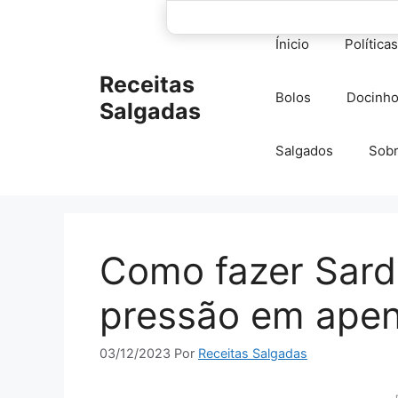
Pular
para
Ínicio
Política
o
conteúdo
Receitas
Bolos
Docinh
Salgadas
Salgados
Sob
Como fazer Sard
pressão em apen
03/12/2023
Por
Receitas Salgadas