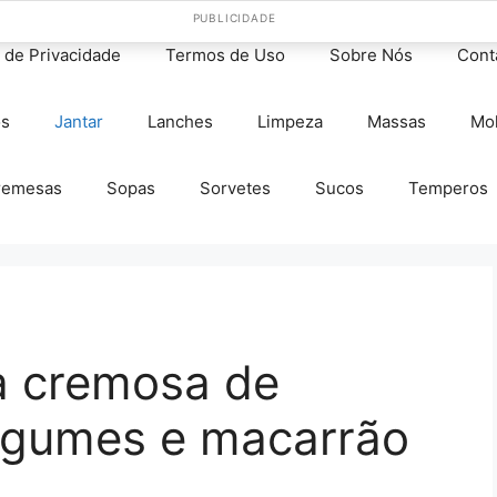
PUBLICIDADE
s de Privacidade
Termos de Uso
Sobre Nós
Cont
os
Jantar
Lanches
Limpeza
Massas
Mo
remesas
Sopas
Sorvetes
Sucos
Temperos
a cremosa de
egumes e macarrão