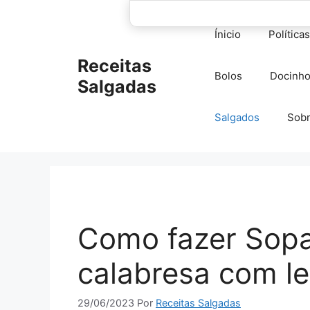
Pular
para
Ínicio
Política
o
conteúdo
Receitas
Bolos
Docinh
Salgadas
Salgados
Sob
Como fazer Sop
calabresa com l
29/06/2023
Por
Receitas Salgadas