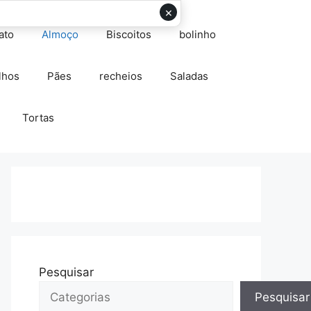
×
ato
Almoço
Biscoitos
bolinho
lhos
Pães
recheios
Saladas
Tortas
Pesquisar
Pesquisar