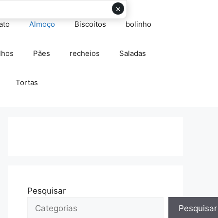
×
ato
Almoço
Biscoitos
bolinho
lhos
Pães
recheios
Saladas
Tortas
Pesquisar
Pesquisar