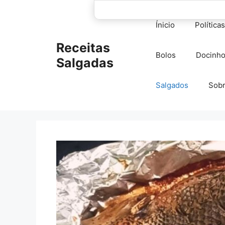
Pular
para
Ínicio
Política
o
conteúdo
Receitas
Bolos
Docinh
Salgadas
Salgados
Sob