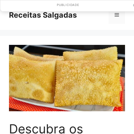
Pular
PUBLICIDADE
para
Receitas Salgadas
Menu
o
conteúdo
Descubra os