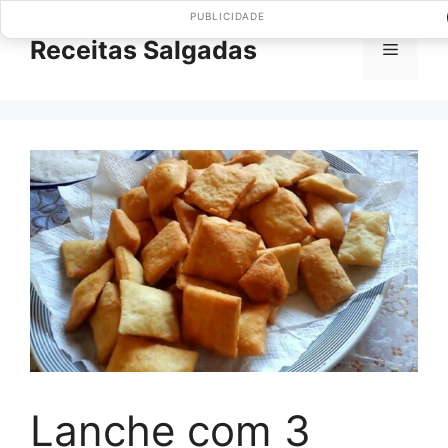
Pular
PUBLICIDADE
para
Receitas Salgadas
Menu
o
conteúdo
Lanche com 3