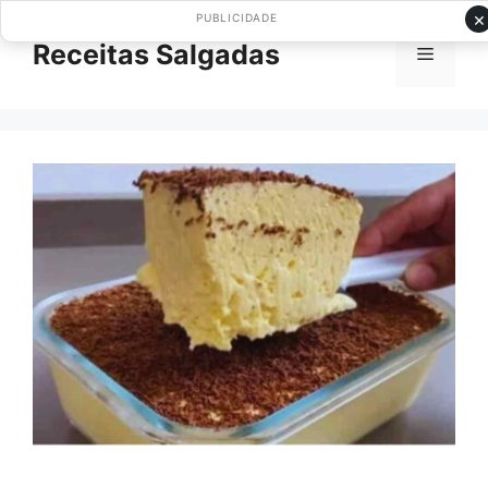
Pular
×
PUBLICIDADE
para
Receitas Salgadas
Menu
o
conteúdo