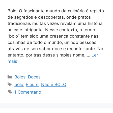
Bolo: O fascinante mundo da culinária é repleto
de segredos e descobertas, onde pratos
tradicionais muitas vezes revelam uma história
única e intrigante. Nesse contexto, o termo
“bolo” tem sido uma presença constante nas
cozinhas de todo o mundo, unindo pessoas
através de seu sabor doce e reconfortante. No
entanto, por trás desse simples nome, …
Ler
mais
Categorias
Bolos
,
Doces
Tags
bolo
,
É ouro
,
Não é BOLO
1 Comentário