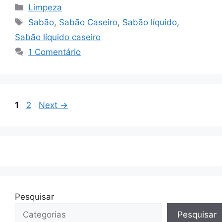
Categorias
Limpeza
Tags
Sabão
,
Sabão Caseiro
,
Sabão líquido
,
Sabão líquido caseiro
1 Comentário
Page
Page
1
2
Next
→
Pesquisar
Pesquisar