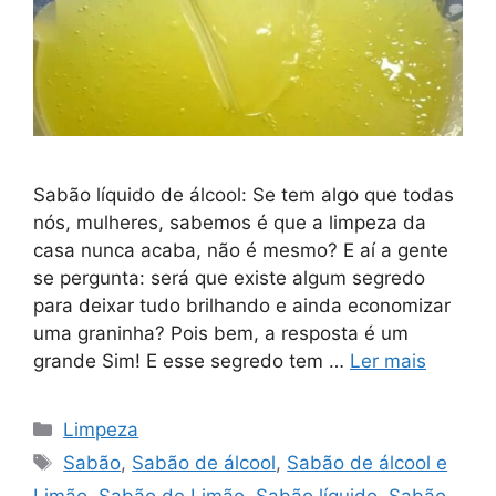
Sabão líquido de álcool: Se tem algo que todas
nós, mulheres, sabemos é que a limpeza da
casa nunca acaba, não é mesmo? E aí a gente
se pergunta: será que existe algum segredo
para deixar tudo brilhando e ainda economizar
uma graninha? Pois bem, a resposta é um
grande Sim! E esse segredo tem …
Ler mais
Categorias
Limpeza
Tags
Sabão
,
Sabão de álcool
,
Sabão de álcool e
Limão
,
Sabão de Limão
,
Sabão líquido
,
Sabão