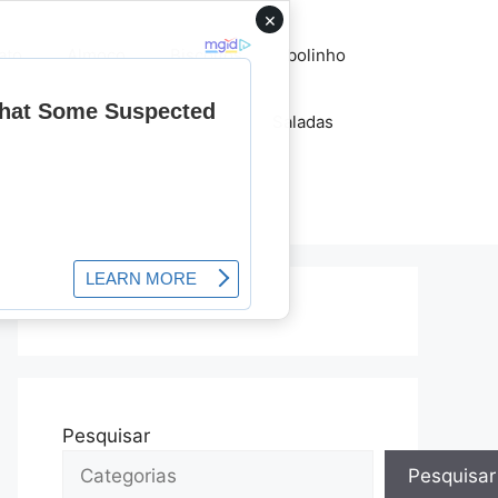
×
ato
Almoço
Biscoitos
bolinho
lhos
Pães
recheios
Saladas
Tortas
Pesquisar
Pesquisar