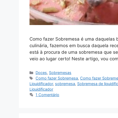
Como fazer Sobremesa é uma daquelas b
culinária, fazemos em busca daquela rece
está à procura de uma sobremesa que seja 
veio ao lugar certo! Neste artigo, vou co
Categorias
Doces
,
Sobremesas
Tags
Como fazer Sobremesa
,
Como fazer Sobreme
Liquidificador
,
sobremesa
,
Sobremesa de liquidifi
Liquidificador
1 Comentário