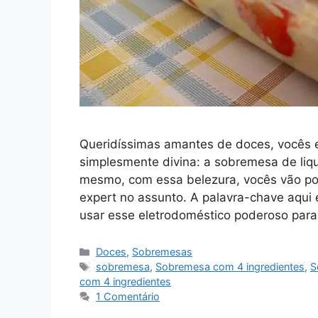
Queridíssimas amantes de doces, vocês e
simplesmente divina: a sobremesa de liqu
mesmo, com essa belezura, vocês vão pod
expert no assunto. A palavra-chave aqui 
usar esse eletrodoméstico poderoso par
Categorias
Doces
,
Sobremesas
Tags
sobremesa
,
Sobremesa com 4 ingredientes
,
S
com 4 ingredientes
1 Comentário