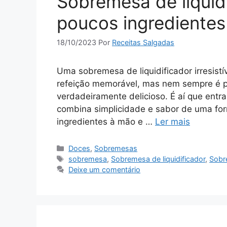
Sobremesa de liquid
poucos ingredientes
18/10/2023
Por
Receitas Salgadas
Uma sobremesa de liquidificador irresistí
refeição memorável, mas nem sempre é pre
verdadeiramente delicioso. É aí que entr
combina simplicidade e sabor de uma fo
ingredientes à mão e …
Ler mais
Categorias
Doces
,
Sobremesas
Tags
sobremesa
,
Sobremesa de liquidificador
,
Sobr
Deixe um comentário