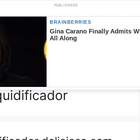
PUBLICIDADE
s de Privacidade
Termos de Uso
Sobre Nós
Cont
os
Jantar
Lanches
Limpeza
Massas
Mo
remesas
Sopas
Sorvetes
Sucos
Temperos
uidificador