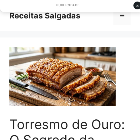
Pular
×
PUBLICIDADE
para
Receitas Salgadas
Menu
o
conteúdo
Torresmo de Ouro:
O Segredo da