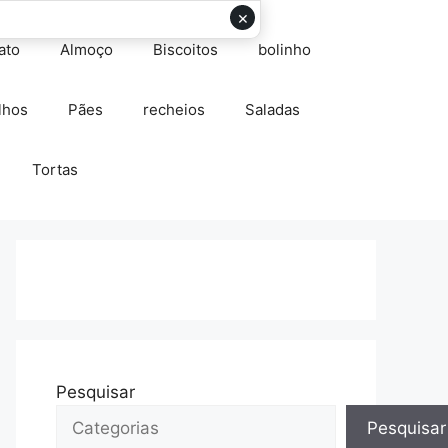
×
ato
Almoço
Biscoitos
bolinho
lhos
Pães
recheios
Saladas
Tortas
Pesquisar
Pesquisar