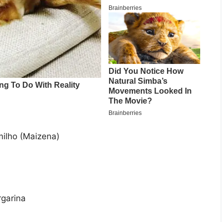
milho (Maizena)
rgarina