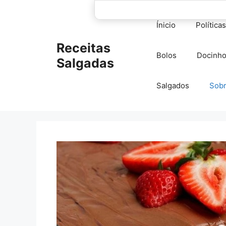
Pular
para
Ínicio
Política
o
conteúdo
Receitas
Bolos
Docinh
Salgadas
Salgados
Sob