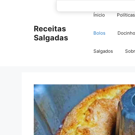
Pular
para
Ínicio
Política
o
conteúdo
Receitas
Bolos
Docinh
Salgadas
Salgados
Sob