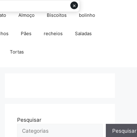
×
ato
Almoço
Biscoitos
bolinho
lhos
Pães
recheios
Saladas
Tortas
Pesquisar
Pesquisar