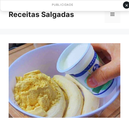
Pular
×
PUBLICIDADE
para
Receitas Salgadas
Menu
o
conteúdo