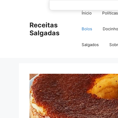
Pular
para
Ínicio
Política
o
conteúdo
Receitas
Bolos
Docinh
Salgadas
Salgados
Sob