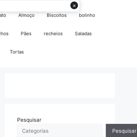
×
ato
Almoço
Biscoitos
bolinho
lhos
Pães
recheios
Saladas
Tortas
Pesquisar
Pesquisar