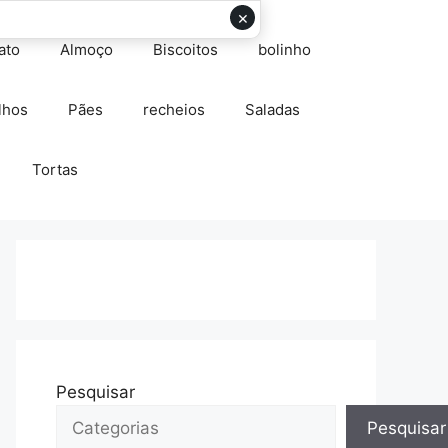
×
ato
Almoço
Biscoitos
bolinho
lhos
Pães
recheios
Saladas
Tortas
Pesquisar
Pesquisar