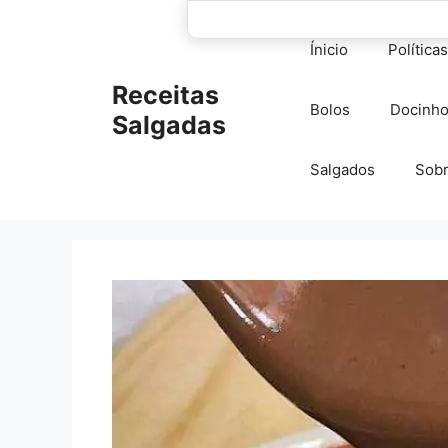
Pular
para
Ínicio
Política
o
conteúdo
Receitas
Bolos
Docinh
Salgadas
Salgados
Sob