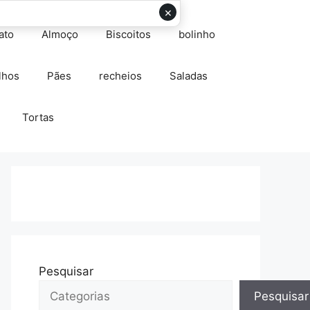
×
ato
Almoço
Biscoitos
bolinho
lhos
Pães
recheios
Saladas
Tortas
Pesquisar
Pesquisar