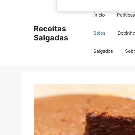
Pular
para
Ínicio
Política
o
conteúdo
Receitas
Bolos
Docinh
Salgadas
Salgados
Sob