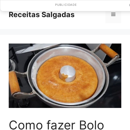
Pular
PUBLICIDADE
para
Receitas Salgadas
Menu
o
conteúdo
Como fazer Bolo