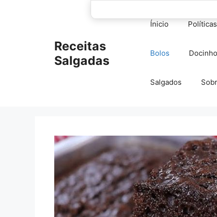
Pular
para
Ínicio
Política
o
conteúdo
Receitas
Bolos
Docinh
Salgadas
Salgados
Sob