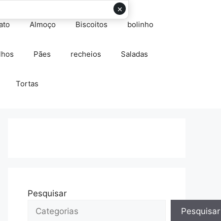
×
ato
Almoço
Biscoitos
bolinho
lhos
Pães
recheios
Saladas
Tortas
Pesquisar
Pesquisar