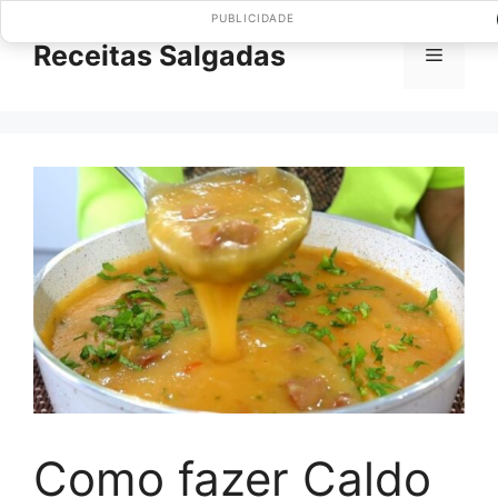
Pular
PUBLICIDADE
para
Receitas Salgadas
Menu
o
conteúdo
Como fazer Caldo