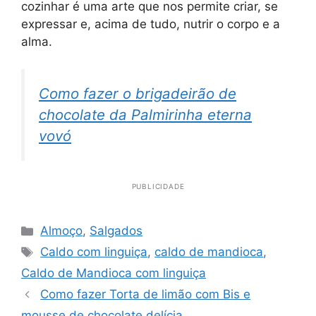
cozinhar é uma arte que nos permite criar, se
expressar e, acima de tudo, nutrir o corpo e a
alma.
Como fazer o brigadeirão de
chocolate da Palmirinha eterna
vovó
PUBLICIDADE
Categorias
Almoço
,
Salgados
Tags
Caldo com linguiça
,
caldo de mandioca
,
Caldo de Mandioca com linguiça
Como fazer Torta de limão com Bis e
mousse de chocolate delícia