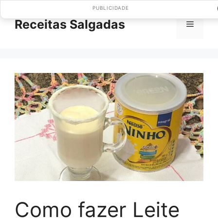
Pular
PUBLICIDADE
para
Receitas Salgadas
Menu
o
conteúdo
Como fazer Leite