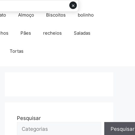
×
ato
Almoço
Biscoitos
bolinho
lhos
Pães
recheios
Saladas
Tortas
Pesquisar
Pesquisar