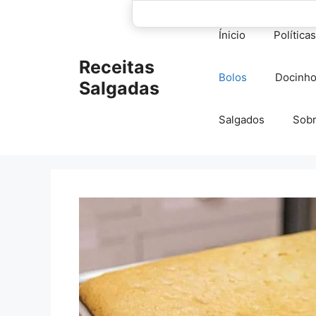
Pular
para
Ínicio
Política
o
conteúdo
Receitas
Bolos
Docinh
Salgadas
Salgados
Sob