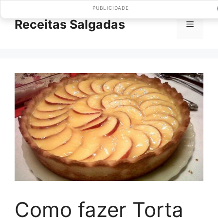
Pular
PUBLICIDADE
para
Receitas Salgadas
Menu
o
conteúdo
Como fazer Torta