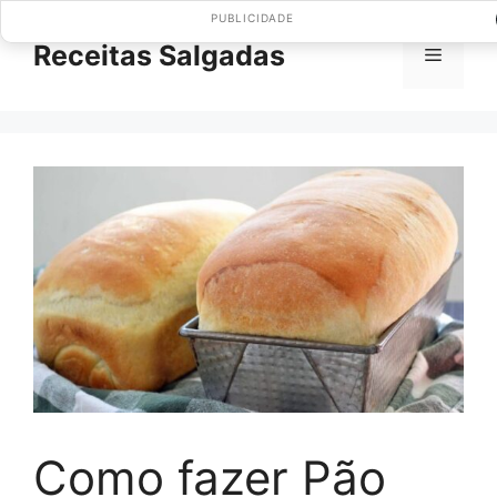
Pular
PUBLICIDADE
para
Receitas Salgadas
Menu
o
conteúdo
Como fazer Pão