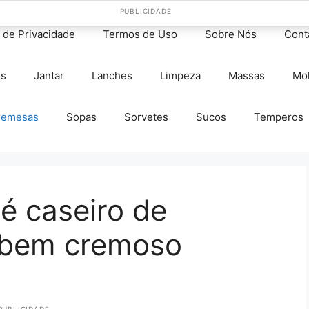
PUBLICIDADE
s de Privacidade
Termos de Uso
Sobre Nós
Cont
os
Jantar
Lanches
Limpeza
Massas
Mo
remesas
Sopas
Sorvetes
Sucos
Temperos
é caseiro de
 bem cremoso