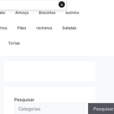
×
ato
Almoço
Biscoitos
bolinho
lhos
Pães
recheios
Saladas
Tortas
Pesquisar
Pesquisar