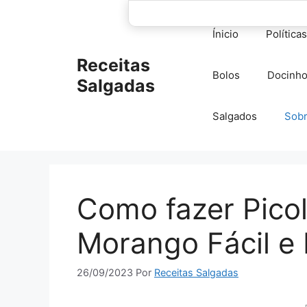
Pular
para
Ínicio
Política
o
conteúdo
Receitas
Bolos
Docinh
Salgadas
Salgados
Sob
Como fazer Picol
Morango Fácil e
26/09/2023
Por
Receitas Salgadas