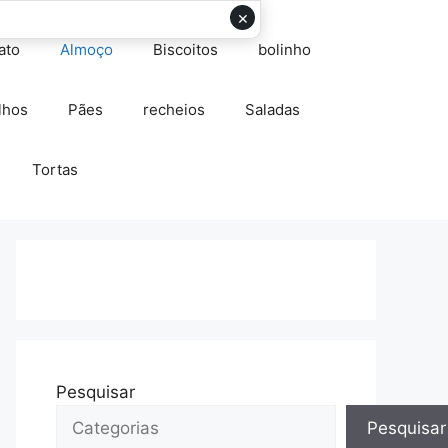
×
ato
Almoço
Biscoitos
bolinho
lhos
Pães
recheios
Saladas
Tortas
Pesquisar
Pesquisar