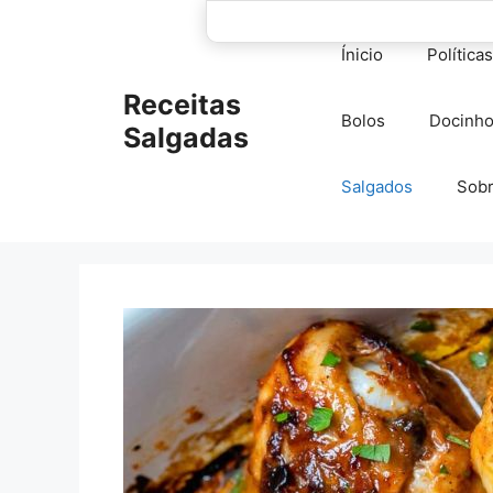
Pular
para
Ínicio
Política
o
conteúdo
Receitas
Bolos
Docinh
Salgadas
Salgados
Sob