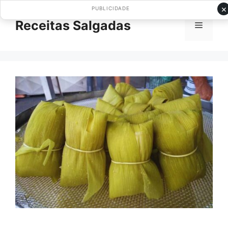
Pular
×
PUBLICIDADE
para
Receitas Salgadas
Menu
o
conteúdo