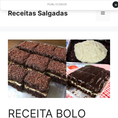
Pular
×
PUBLICIDADE
para
Receitas Salgadas
Menu
o
conteúdo
RECEITA BOLO