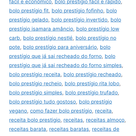
fácil e econômico
,
bolo prestígio fácil e rápido
,
bolo prestígio fit
,
bolo prestígio fofinho
,
bolo
prestígio gelado
,
bolo prestígio invertido
,
bolo
prestígio isamara amâncio
,
bolo prestígio low
carb
,
bolo prestígio nestlé
,
bolo prestígio no
pote
,
bolo prestígio para aniversário
,
bolo
prestígio que já sai recheado do forno
,
bolo
prestígio que já sai recheado do forno simples
,
bolo prestígio receita
,
bolo prestígio recheado
,
bolo prestígio recheio
,
bolo prestígio rita lobo
,
bolo prestígio simples
,
bolo prestígio trufado
,
bolo prestígio tudo gostoso
,
bolo prestígio
vegano
,
como fazer bolo prestígio
,
receita
,
receita bolo prestigio
,
receitas
,
receitas almoço
,
receitas barata
,
receitas baratas
,
receitas de