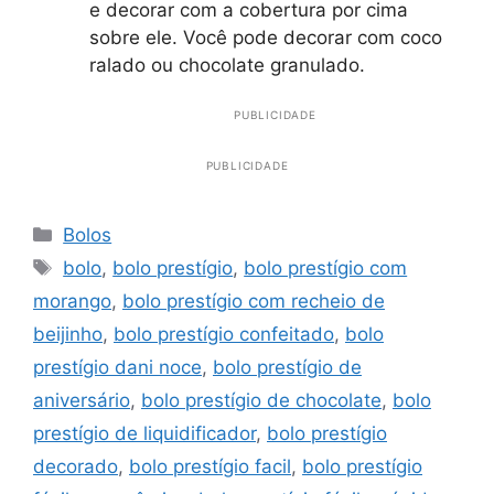
e decorar com a cobertura por cima
sobre ele. Você pode decorar com coco
ralado ou chocolate granulado.
PUBLICIDADE
PUBLICIDADE
Categorias
Bolos
Tags
bolo
,
bolo prestígio
,
bolo prestígio com
morango
,
bolo prestígio com recheio de
beijinho
,
bolo prestígio confeitado
,
bolo
prestígio dani noce
,
bolo prestígio de
aniversário
,
bolo prestígio de chocolate
,
bolo
prestígio de liquidificador
,
bolo prestígio
decorado
,
bolo prestígio facil
,
bolo prestígio