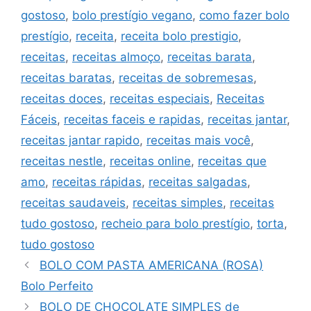
gostoso
,
bolo prestígio vegano
,
como fazer bolo
prestígio
,
receita
,
receita bolo prestigio
,
receitas
,
receitas almoço
,
receitas barata
,
receitas baratas
,
receitas de sobremesas
,
receitas doces
,
receitas especiais
,
Receitas
Fáceis
,
receitas faceis e rapidas
,
receitas jantar
,
receitas jantar rapido
,
receitas mais você
,
receitas nestle
,
receitas online
,
receitas que
amo
,
receitas rápidas
,
receitas salgadas
,
receitas saudaveis
,
receitas simples
,
receitas
tudo gostoso
,
recheio para bolo prestígio
,
torta
,
tudo gostoso
BOLO COM PASTA AMERICANA (ROSA)
Bolo Perfeito
BOLO DE CHOCOLATE SIMPLES de