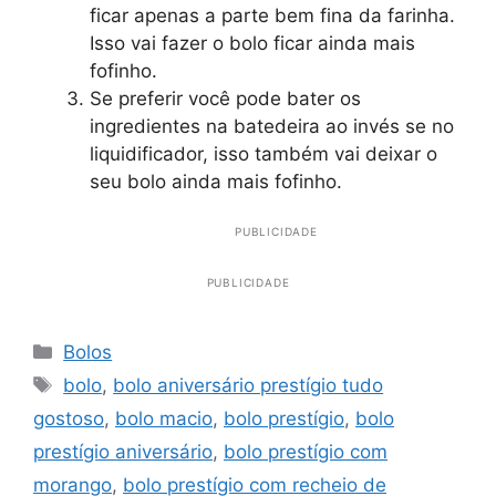
ficar apenas a parte bem fina da farinha.
Isso vai fazer o bolo ficar ainda mais
fofinho.
Se preferir você pode bater os
ingredientes na batedeira ao invés se no
liquidificador, isso também vai deixar o
seu bolo ainda mais fofinho.
PUBLICIDADE
PUBLICIDADE
Categorias
Bolos
Tags
bolo
,
bolo aniversário prestígio tudo
gostoso
,
bolo macio
,
bolo prestígio
,
bolo
prestígio aniversário
,
bolo prestígio com
morango
,
bolo prestígio com recheio de