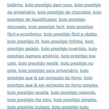
beijinho
,
bolo prestígio dani noce
,
bolo prestígio
de aniversário
,
bolo prestígio de chocolate
,
bolo
prestígio de liquidificador
,
bolo prestígio
decorado
,
bolo prestígio facil
,
bolo prestígio
fácil e econômico
,
bolo prestígio fácil e rápido
,
bolo prestígio fit
,
bolo prestígio fofinho
,
bolo
prestígio gelado
,
bolo prestígio invertido
,
bolo
prestígio isamara amâncio
,
bolo prestígio low
carb
,
bolo prestígio nestlé
,
bolo prestígio no
pote
,
bolo prestígio para aniversário
,
bolo
prestígio que já sai recheado do forno
,
bolo
prestígio que já sai recheado do forno simples
,
bolo prestígio receita
,
bolo prestígio redondo
,
bolo prestígio rita lobo
,
bolo prestígio simples
,
bolo prestígio trufado
,
bolo prestígio tudo