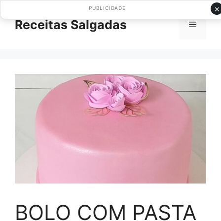
Pular
×
PUBLICIDADE
para
Receitas Salgadas
Menu
o
conteúdo
BOLO COM PASTA