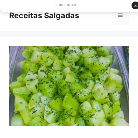
Pular
×
PUBLICIDADE
para
Receitas Salgadas
Menu
o
conteúdo