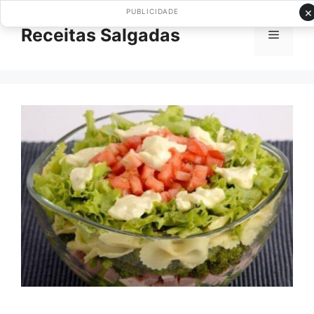
Pular
×
PUBLICIDADE
para
Receitas Salgadas
Menu
o
conteúdo