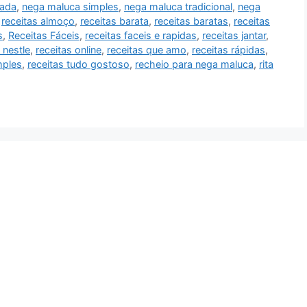
eada
,
nega maluca simples
,
nega maluca tradicional
,
nega
,
receitas almoço
,
receitas barata
,
receitas baratas
,
receitas
s
,
Receitas Fáceis
,
receitas faceis e rapidas
,
receitas jantar
,
 nestle
,
receitas online
,
receitas que amo
,
receitas rápidas
,
mples
,
receitas tudo gostoso
,
recheio para nega maluca
,
rita