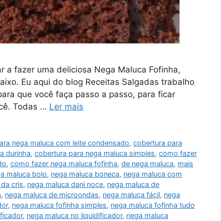
ar a fazer uma deliciosa Nega Maluca Fofinha,
aixo. Eu aqui do blog Receitas Salgadas trabalho
para que você faça passo a passo, para ficar
você. Todas …
Ler mais
para nega maluca com leite condensado
,
cobertura para
a durinha
,
cobertura para nega maluca simples
,
como fazer
do
,
como fazer nega maluca fofinha
,
de nega maluca
,
mais
a maluca bolo
,
nega maluca boneca
,
nega maluca com
da cris
,
nega maluca dani noce
,
nega maluca de
a
,
nega maluca de microondas
,
nega maluca fácil
,
nega
dor
,
nega maluca fofinha simples
,
nega maluca fofinha tudo
ficador
,
nega maluca no liquidificador
,
nega maluca