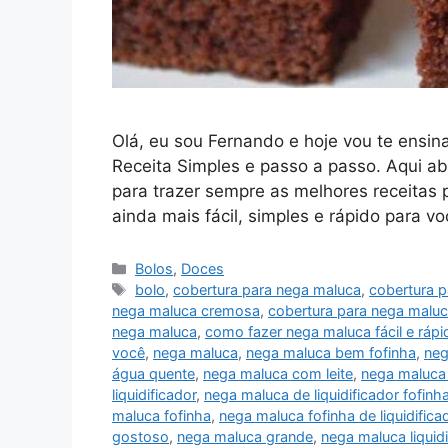
Olá, eu sou Fernando e hoje vou te ensin
Receita Simples e passo a passo. Aqui ab
para trazer sempre as melhores receitas 
ainda mais fácil, simples e rápido para 
Categorias
Bolos
,
Doces
Tags
bolo
,
cobertura para nega maluca
,
cobertura 
nega maluca cremosa
,
cobertura para nega maluc
nega maluca
,
como fazer nega maluca fácil e rápi
você
,
nega maluca
,
nega maluca bem fofinha
,
neg
água quente
,
nega maluca com leite
,
nega maluca 
liquidificador
,
nega maluca de liquidificador fofinh
maluca fofinha
,
nega maluca fofinha de liquidifica
gostoso
,
nega maluca grande
,
nega maluca liquidi