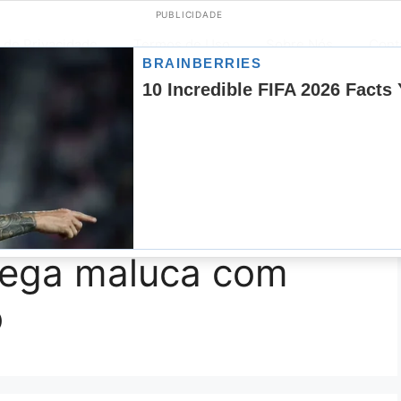
PUBLICIDADE
s de Privacidade
Termos de Uso
Sobre Nós
Cont
os
Jantar
Lanches
Limpeza
Massas
Mo
remesas
Sopas
Sorvetes
Sucos
Temperos
nega maluca com
o