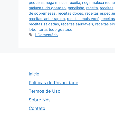
pequena
,
nega maluca receita
,
nega maluca rech
maluca tudo gostoso
,
panelinha
,
receita
,
receitas
de sobremesas
,
receitas doces
,
receitas especiai
receitas jantar rapido
,
receitas mais você
,
receitas
receitas salgadas
,
receitas saudaveis
,
receitas si
lobo
,
torta
,
tudo gostoso
1 Comentário
Inicio
Políticas de Privacidade
Termos de Uso
Sobre Nós
Contato