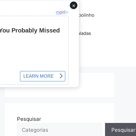
×
ato
Almoço
Biscoitos
bolinho
lhos
Pães
recheios
Saladas
Tortas
Pesquisar
Pesquisar