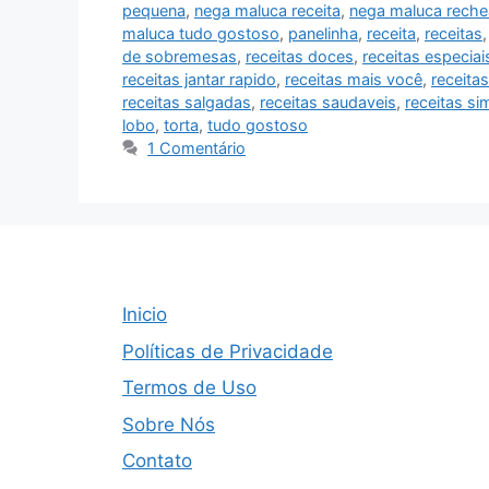
pequena
,
nega maluca receita
,
nega maluca rech
maluca tudo gostoso
,
panelinha
,
receita
,
receitas
de sobremesas
,
receitas doces
,
receitas especiai
receitas jantar rapido
,
receitas mais você
,
receitas
receitas salgadas
,
receitas saudaveis
,
receitas si
lobo
,
torta
,
tudo gostoso
1 Comentário
Inicio
Políticas de Privacidade
Termos de Uso
Sobre Nós
Contato