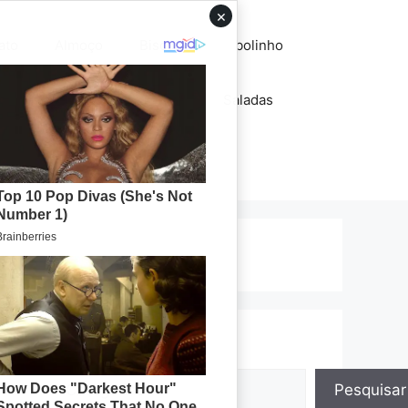
×
ato
Almoço
Biscoitos
bolinho
lhos
Pães
recheios
Saladas
Tortas
Pesquisar
Pesquisar