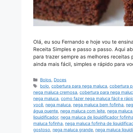
Olá, eu sou Fernando e hoje vou te ensin
Receita Simples e passo a passo. Aqui ab
para trazer sempre as melhores receitas 
ainda mais fácil, simples e rápido para 
Categorias
Bolos
,
Doces
Tags
bolo
,
cobertura para nega maluca
,
cobertura 
nega maluca cremosa
,
cobertura para nega maluc
nega maluca
,
como fazer nega maluca fácil e rápi
você
,
nega maluca
,
nega maluca bem fofinha
,
neg
água quente
,
nega maluca com leite
,
nega maluca 
liquidificador
,
nega maluca de liquidificador fofinh
maluca fofinha
,
nega maluca fofinha de liquidifica
gostoso
,
nega maluca grande
,
nega maluca liquidi