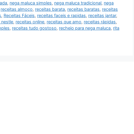
eada
,
nega maluca simples
,
nega maluca tradicional
,
nega
,
receitas almoço
,
receitas barata
,
receitas baratas
,
receitas
s
,
Receitas Fáceis
,
receitas faceis e rapidas
,
receitas jantar
,
 nestle
,
receitas online
,
receitas que amo
,
receitas rápidas
,
mples
,
receitas tudo gostoso
,
recheio para nega maluca
,
rita