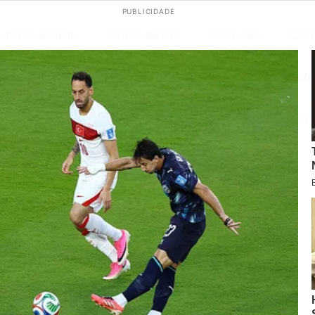
PUBLICIDADE
s de Privacidade
Termos de Uso
Sobre Nós
Cont
os
Jantar
Lanches
Limpeza
Massas
Mo
remesas
Sopas
Sorvetes
Sucos
Temperos
maluca fácil e