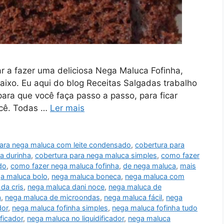
ar a fazer uma deliciosa Nega Maluca Fofinha,
aixo. Eu aqui do blog Receitas Salgadas trabalho
para que você faça passo a passo, para ficar
você. Todas …
Ler mais
para nega maluca com leite condensado
,
cobertura para
a durinha
,
cobertura para nega maluca simples
,
como fazer
do
,
como fazer nega maluca fofinha
,
de nega maluca
,
mais
a maluca bolo
,
nega maluca boneca
,
nega maluca com
da cris
,
nega maluca dani noce
,
nega maluca de
a
,
nega maluca de microondas
,
nega maluca fácil
,
nega
dor
,
nega maluca fofinha simples
,
nega maluca fofinha tudo
ficador
,
nega maluca no liquidificador
,
nega maluca