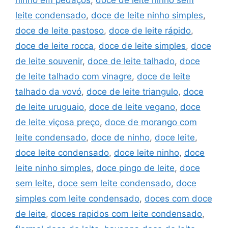
ninho em pedaços
,
doce de leite ninho sem
leite condensado
,
doce de leite ninho simples
,
doce de leite pastoso
,
doce de leite rápido
,
doce de leite rocca
,
doce de leite simples
,
doce
de leite souvenir
,
doce de leite talhado
,
doce
de leite talhado com vinagre
,
doce de leite
talhado da vovó
,
doce de leite triangulo
,
doce
de leite uruguaio
,
doce de leite vegano
,
doce
de leite viçosa preço
,
doce de morango com
leite condensado
,
doce de ninho
,
doce leite
,
doce leite condensado
,
doce leite ninho
,
doce
leite ninho simples
,
doce pingo de leite
,
doce
sem leite
,
doce sem leite condensado
,
doce
simples com leite condensado
,
doces com doce
de leite
,
doces rapidos com leite condensado
,