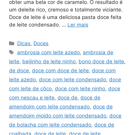
obter uma bela cor de caramelo. O resultado é
um deleite rico, cremoso e totalmente viciante.
Doce de leite é uma deliciosa pasta doce feita
de leite condensado. …
Ler mais
Categorias
Dicas
,
Doces
Tags
ambrosia com leite azedo
,
ambrosia de
leite
,
beijinho de leite ninho
,
bono doce de leite
,
de doce
,
doce com doce de leite
,
doce com
leite azedo
,
doce com leite condensado
,
doce
com leite de côco
,
doce com leite ninho
,
doce
com nescau e leite
,
doce de
,
doce de
amendoim com leite condensado
,
doce de
amendoim moído com leite condensado
,
doce
de bolacha com leite condensado
,
doce de
coalhada
,
doce de leite
,
doce de leite