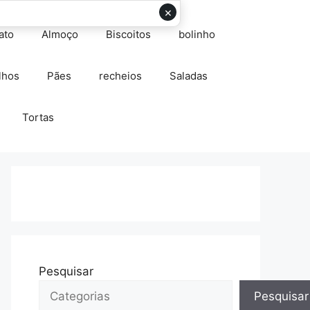
×
ato
Almoço
Biscoitos
bolinho
lhos
Pães
recheios
Saladas
Tortas
Pesquisar
Pesquisar