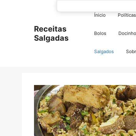
Pular
para
Ínicio
Política
o
conteúdo
Receitas
Bolos
Docinh
Salgadas
Salgados
Sob