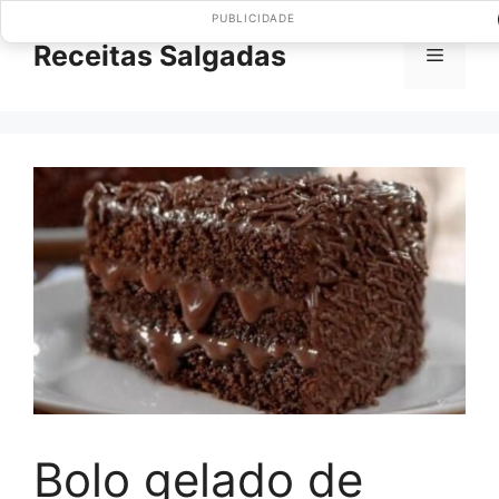
Pular
PUBLICIDADE
para
Receitas Salgadas
Menu
o
conteúdo
Bolo gelado de