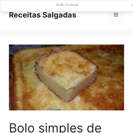
Pular
PUBLICIDADE
para
Receitas Salgadas
Menu
o
conteúdo
Bolo simples de