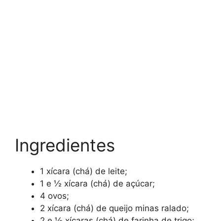
Ingredientes
1 xícara (chá) de leite;
1 e ½ xícara (chá) de açúcar;
4 ovos;
2 xícara (chá) de queijo minas ralado;
2 e ½ xícaras (chá) de farinha de trigo;