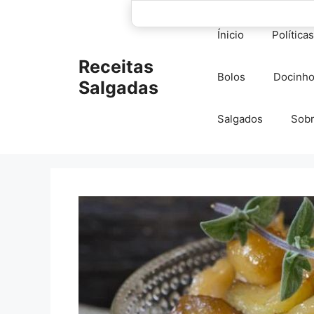
Pular
para
Ínicio
Política
o
conteúdo
Receitas
Bolos
Docinh
Salgadas
Salgados
Sob