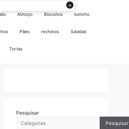
×
ato
Almoço
Biscoitos
bolinho
lhos
Pães
recheios
Saladas
Tortas
Pesquisar
Pesquisar