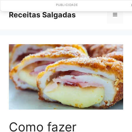
Pular
PUBLICIDADE
para
Receitas Salgadas
Menu
o
conteúdo
Como fazer