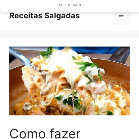
Pular
PUBLICIDADE
para
Receitas Salgadas
Menu
o
conteúdo
Como fazer