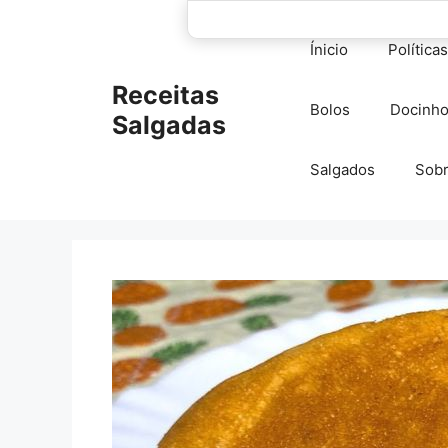
Pular
para
Ínicio
Política
o
conteúdo
Receitas
Bolos
Docinh
Salgadas
Salgados
Sob