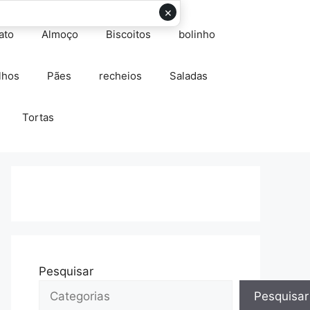
×
ato
Almoço
Biscoitos
bolinho
lhos
Pães
recheios
Saladas
Tortas
Pesquisar
Pesquisar