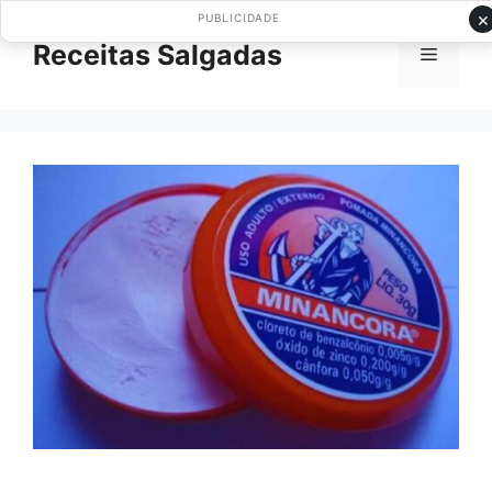
Pular
×
PUBLICIDADE
para
Receitas Salgadas
Menu
o
conteúdo