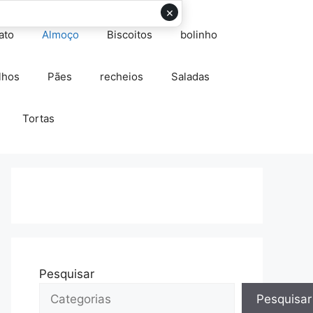
×
ato
Almoço
Biscoitos
bolinho
lhos
Pães
recheios
Saladas
Tortas
Pesquisar
Pesquisar