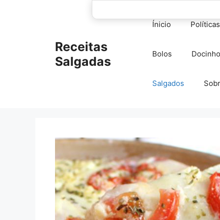
Pular
para
Ínicio
Política
o
conteúdo
Receitas
Bolos
Docinh
Salgadas
Salgados
Sob