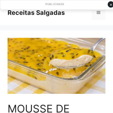
Pular
×
PUBLICIDADE
para
Receitas Salgadas
Menu
o
conteúdo
MOUSSE DE