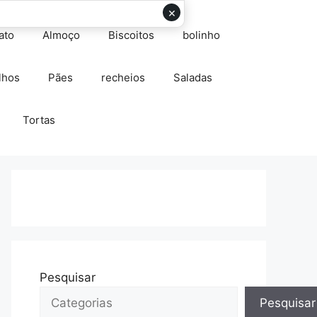
×
ato
Almoço
Biscoitos
bolinho
lhos
Pães
recheios
Saladas
Tortas
Pesquisar
Pesquisar