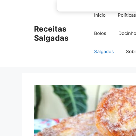
Pular
para
Ínicio
Política
o
conteúdo
Receitas
Bolos
Docinh
Salgadas
Salgados
Sob