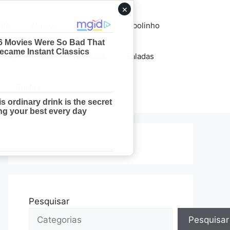
×
ato
Almoço
Biscoitos
bolinho
lhos
Pães
recheios
Saladas
Tortas
Pesquisar
Pesquisar