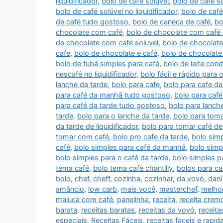
liquidificador
,
bolo de café soluvel
,
bolo de café s
bolo de café solúvel no liquidificador
,
bolo de café
de café tudo gostoso
,
bolo de caneca de café
,
bo
chocolate com café
,
bolo de chocolate com café d
de chocolate com café soluvel
,
bolo de chocolate 
cafe
,
bolo de chocolate e café
,
bolo de chocolate 
bolo de fubá simples para café
,
bolo de leite con
nescafé no liquidificador
,
bolo fácil e rápido para 
lanche da tarde
,
bolo para cafe
,
bolo para cafe d
para café da manhã tudo gostoso
,
bolo para café
para café da tarde tudo gostoso
,
bolo para lanch
tarde
,
bolo para o lanche da tarde
,
bolo para toma
da tarde de liquidificador
,
bolo para tomar café de 
tomar com café
,
bolo pro cafe da tarde
,
bolo simp
café
,
bolo simples para café da manhã
,
bolo simp
bolo simples para o café da tarde
,
bolo simples p
tema café
,
bolo tema café chantilly
,
bolos para ca
bolo
,
chef
,
cheff
,
cozinha
,
cozinhar
,
da vovó
,
dani
amâncio
,
low carb
,
mais você
,
masterchef
,
melhor
maluca com café
,
panelinha
,
receita
,
receita crem
barata
,
receitas baratas
,
receitas da vovó
,
receita
especiais
,
Receitas Fáceis
,
receitas faceis e rapid