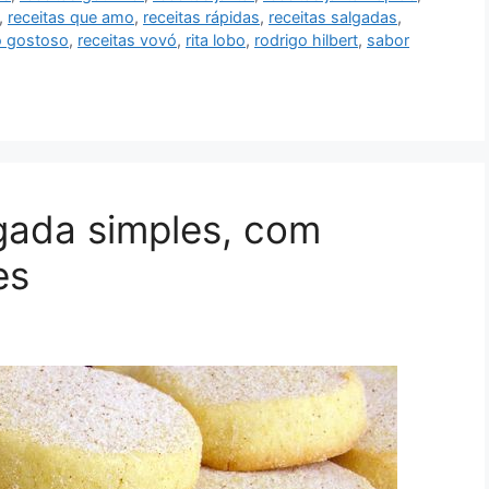
,
receitas que amo
,
receitas rápidas
,
receitas salgadas
,
o gostoso
,
receitas vovó
,
rita lobo
,
rodrigo hilbert
,
sabor
gada simples, com
es