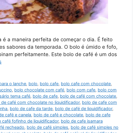
 é a maneira perfeita de começar o dia. É feito
es sabores da temporada. O bolo é úmido e fofo,
inam perfeitamente. Este bolo de café é um dos
s
para o lanche
,
bolo
,
bolo cafe
,
bolo cafe com chocolate
,
uccino
,
bolo chocolate com café
,
bolo com cafe
,
bolo com
sário tema café
,
bolo de cafe
,
bolo de café com chocolate
,
 de café com chocolate no liquidificador
,
bolo de cafe com
anha
,
bolo de cafe da tarde
,
bolo de café de liquidificador
,
de café e canela
,
bolo de café e chocolate
,
bolo de cafe
 café fofinho de liquidificador
,
bolo de cafe isamara
afé recheado
,
bolo de café simples
,
bolo de café simples no