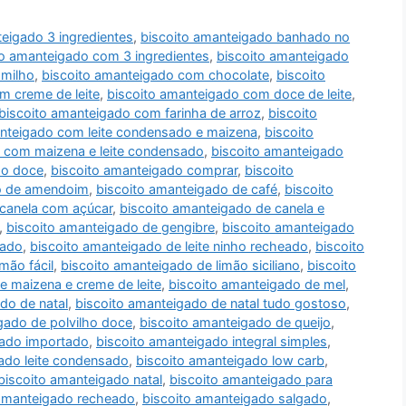
teigado 3 ingredientes
,
biscoito amanteigado banhado no
to amanteigado com 3 ingredientes
,
biscoito amanteigado
 milho
,
biscoito amanteigado com chocolate
,
biscoito
m creme de leite
,
biscoito amanteigado com doce de leite
,
biscoito amanteigado com farinha de arroz
,
biscoito
anteigado com leite condensado e maizena
,
biscoito
 com maizena e leite condensado
,
biscoito amanteigado
ho doce
,
biscoito amanteigado comprar
,
biscoito
o de amendoim
,
biscoito amanteigado de café
,
biscoito
 canela com açúcar
,
biscoito amanteigado de canela e
,
biscoito amanteigado de gengibre
,
biscoito amanteigado
sado
,
biscoito amanteigado de leite ninho recheado
,
biscoito
mão fácil
,
biscoito amanteigado de limão siciliano
,
biscoito
e maizena e creme de leite
,
biscoito amanteigado de mel
,
do de natal
,
biscoito amanteigado de natal tudo gostoso
,
gado de polvilho doce
,
biscoito amanteigado de queijo
,
gado importado
,
biscoito amanteigado integral simples
,
ado leite condensado
,
biscoito amanteigado low carb
,
biscoito amanteigado natal
,
biscoito amanteigado para
 amanteigado recheado
,
biscoito amanteigado salgado
,