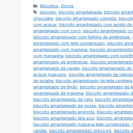
Categorias
Biscoitos
,
Doces
Tags
biscoito
,
biscoito amanteigada
,
biscoito aman
chocolate
,
biscoito amanteigado colorido
,
biscoi
com açúcar
,
biscoito amanteigado com amido de
amanteigado com coco
,
biscoito amanteigado co
biscoito amanteigado com farinha de amêndoas
,
amanteigado com leite condensado
,
biscoito am
amanteigado com maizena
,
biscoito amanteigado
com margarina
,
biscoito amanteigado com polvil
amanteigado de amêndoas
,
biscoito amanteigad
amanteigado de canela
,
biscoito amanteigado de
açúcar mascavo
,
biscoito amanteigado de cebola
de goiaba
,
biscoito amanteigado de leite conden
amanteigado de limão
,
biscoito amanteigado de li
amanteigado de maizena
,
biscoito amanteigado d
biscoito amanteigado de nata
,
biscoito amanteiga
biscoito amanteigado de nozes
,
biscoito amantei
biscoito amanteigado engorda
,
biscoito amantei
biscoito amanteigado lata azul
,
biscoito amanteig
biscoito amanteigado maizena leite condensado
,
vender
,
biscoito amanteigado preço kg
,
biscoito