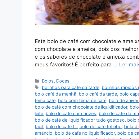
Este bolo de café com chocolate e ameixa
com chocolate e ameixa, dois dos melhor
e os sabores de chocolate e ameixa comb
meus favoritos! É perfeito para …
Ler mai
Categorias
Bolos
,
Doces
Tags
bolinhos para café da tarde
,
bolinhos rápidos 
bolo café da manhã
,
bolo café da tarde
,
bolo cap
tema café
,
bolo com tema de café
,
bolo de aniver
bolo de café com chocolate de liquidificador
,
bolo
leite
,
bolo de café com nozes
,
bolo de cafe da m
bolo de café de liquidificador tudo gostoso
,
bolo 
facil
,
bolo de café fit
,
bolo de café fofinho
,
bolo de
amancio
,
bolo de café no liquidificador
,
bolo de c