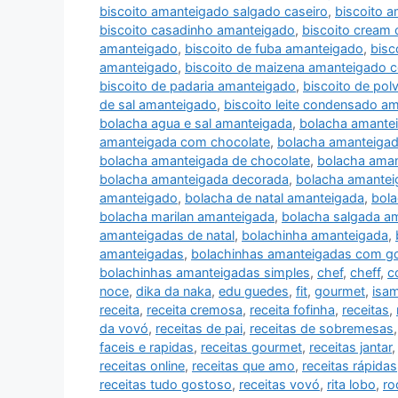
biscoito amanteigado salgado caseiro
,
biscoito 
biscoito casadinho amanteigado
,
biscoito cream
amanteigado
,
biscoito de fuba amanteigado
,
bisc
amanteigado
,
biscoito de maizena amanteigado 
biscoito de padaria amanteigado
,
biscoito de pol
de sal amanteigado
,
biscoito leite condensado a
bolacha agua e sal amanteigada
,
bolacha amante
amanteigada com chocolate
,
bolacha amanteiga
bolacha amanteigada de chocolate
,
bolacha aman
bolacha amanteigada decorada
,
bolacha amanteig
amanteigado
,
bolacha de natal amanteigada
,
bola
bolacha marilan amanteigada
,
bolacha salgada a
amanteigadas de natal
,
bolachinha amanteigada
,
amanteigadas
,
bolachinhas amanteigadas com g
bolachinhas amanteigadas simples
,
chef
,
cheff
,
c
noce
,
dika da naka
,
edu guedes
,
fit
,
gourmet
,
isa
receita
,
receita cremosa
,
receita fofinha
,
receitas
,
da vovó
,
receitas de pai
,
receitas de sobremesas
faceis e rapidas
,
receitas gourmet
,
receitas jantar
receitas online
,
receitas que amo
,
receitas rápidas
receitas tudo gostoso
,
receitas vovó
,
rita lobo
,
ro