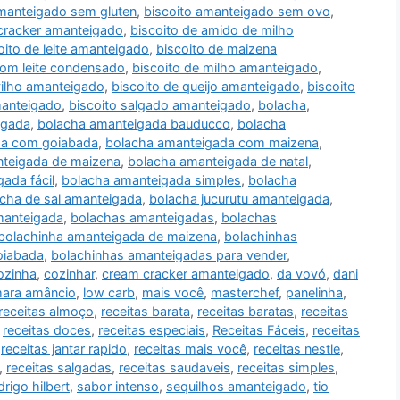
amanteigado sem gluten
,
biscoito amanteigado sem ovo
,
 cracker amanteigado
,
biscoito de amido de milho
oito de leite amanteigado
,
biscoito de maizena
com leite condensado
,
biscoito de milho amanteigado
,
vilho amanteigado
,
biscoito de queijo amanteigado
,
biscoito
manteigado
,
biscoito salgado amanteigado
,
bolacha
,
igada
,
bolacha amanteigada bauducco
,
bolacha
da com goiabada
,
bolacha amanteigada com maizena
,
teigada de maizena
,
bolacha amanteigada de natal
,
ada fácil
,
bolacha amanteigada simples
,
bolacha
cha de sal amanteigada
,
bolacha jucurutu amanteigada
,
manteigada
,
bolachas amanteigadas
,
bolachas
bolachinha amanteigada de maizena
,
bolachinhas
oiabada
,
bolachinhas amanteigadas para vender
,
ozinha
,
cozinhar
,
cream cracker amanteigado
,
da vovó
,
dani
mara amâncio
,
low carb
,
mais você
,
masterchef
,
panelinha
,
receitas almoço
,
receitas barata
,
receitas baratas
,
receitas
,
receitas doces
,
receitas especiais
,
Receitas Fáceis
,
receitas
,
receitas jantar rapido
,
receitas mais você
,
receitas nestle
,
,
receitas salgadas
,
receitas saudaveis
,
receitas simples
,
drigo hilbert
,
sabor intenso
,
sequilhos amanteigado
,
tio