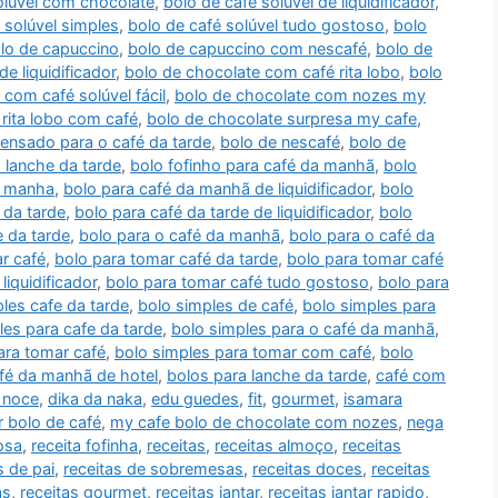
oluvel com chocolate
,
bolo de café solúvel de liquidificador
,
 solúvel simples
,
bolo de café solúvel tudo gostoso
,
bolo
lo de capuccino
,
bolo de capuccino com nescafé
,
bolo de
e liquidificador
,
bolo de chocolate com café rita lobo
,
bolo
com café solúvel fácil
,
bolo de chocolate com nozes my
rita lobo com café
,
bolo de chocolate surpresa my cafe
,
densado para o café da tarde
,
bolo de nescafé
,
bolo de
o lanche da tarde
,
bolo fofinho para café da manhã
,
bolo
a manha
,
bolo para café da manhã de liquidificador
,
bolo
 da tarde
,
bolo para café da tarde de liquidificador
,
bolo
e da tarde
,
bolo para o café da manhã
,
bolo para o café da
r café
,
bolo para tomar café da tarde
,
bolo para tomar café
liquidificador
,
bolo para tomar café tudo gostoso
,
bolo para
les cafe da tarde
,
bolo simples de café
,
bolo simples para
les para cafe da tarde
,
bolo simples para o café da manhã
,
ara tomar café
,
bolo simples para tomar com café
,
bolo
fé da manhã de hotel
,
bolos para lanche da tarde
,
café com
 noce
,
dika da naka
,
edu guedes
,
fit
,
gourmet
,
isamara
 bolo de café
,
my cafe bolo de chocolate com nozes
,
nega
osa
,
receita fofinha
,
receitas
,
receitas almoço
,
receitas
s de pai
,
receitas de sobremesas
,
receitas doces
,
receitas
as
,
receitas gourmet
,
receitas jantar
,
receitas jantar rapido
,