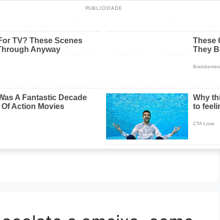
PUBLICIDADE
s de Privacidade
Termos de Uso
Sobre Nós
Cont
os
Jantar
Lanches
Limpeza
Massas
Mo
remesas
Sopas
Sorvetes
Sucos
Temperos